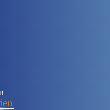
KB
ien