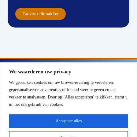
Ga voor dit pakket
Contact
We waarderen uw privacy
We gebruiken cookies om uw browse-ervaring te verbeteren,
Wellicht kunnen wij wat voor jou betekenen.
gepersonaliseerde advertenties of inhoud weer te geven en ons
Neem vrijblijvend contact met ons op!
verkeer te analyseren. Door op ‘Alles accepteren’ te klikken, stemt u
Neem Contact Op
in met ons gebruik van cookies.
© 2026
Mansvelt Online
Accepteer alles