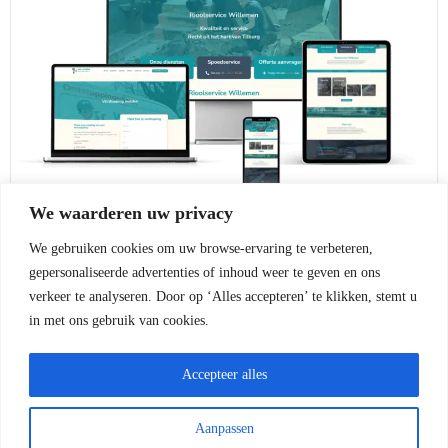
We waarderen uw privacy
We gebruiken cookies om uw browse-ervaring te verbeteren,
gepersonaliseerde advertenties of inhoud weer te geven en ons
verkeer te analyseren. Door op ‘Alles accepteren’ te klikken, stemt u
Rioolservice Willemen
in met ons gebruik van cookies.
© 2026
Mansvelt Online
Accepteer alles
Aanpassen
Algemene Voorwaarden
|
Privacybeleid
|
Disclaimer
|
Sitemap
|
Blog