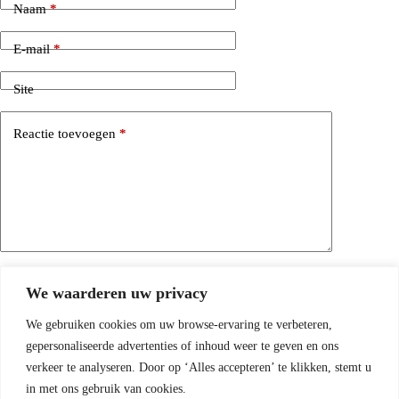
Naam
*
E-mail
*
Site
Reactie toevoegen
*
Mijn naam, e-mailadres en site opslaan in deze browser
We waarderen uw privacy
voor de volgende keer wanneer ik een reactie plaats.
We gebruiken cookies om uw browse-ervaring te verbeteren,
Reactie plaatsen
gepersonaliseerde advertenties of inhoud weer te geven en ons
verkeer te analyseren. Door op ‘Alles accepteren’ te klikken, stemt u
in met ons gebruik van cookies.