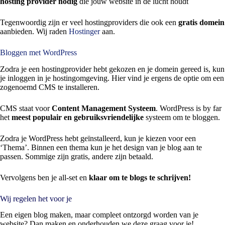
hosting provider nodig
die jouw website in de lucht houdt
Tegenwoordig zijn er veel hostingproviders die ook een
gratis domein
aanbieden. Wij raden
Hostinger
aan.
Bloggen met WordPress
Zodra je een hostingprovider hebt gekozen en je domein gereed is, kun
je inloggen in je hostingomgeving. Hier vind je ergens de optie om een
zogenoemd CMS te installeren.
CMS staat voor
Content Management Systeem
. WordPress is by far
het
meest populair en gebruiksvriendelijke
systeem om te bloggen.
Zodra je WordPress hebt geïnstalleerd, kun je kiezen voor een
‘Thema’. Binnen een thema kun je het design van je blog aan te
passen. Sommige zijn gratis, andere zijn betaald.
Vervolgens ben je all-set en
klaar om te blogs te schrijven!
Wij regelen het voor je
Een eigen blog maken, maar compleet ontzorgd worden van je
website? Dan maken en onderhouden we deze graag voor je!