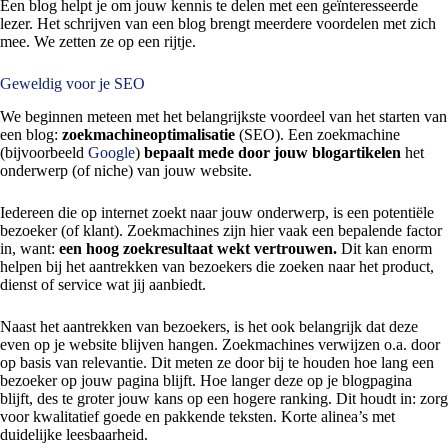
Een blog helpt je om jouw kennis te delen met een geïnteresseerde
lezer. Het schrijven van een blog brengt meerdere voordelen met zich
mee. We zetten ze op een rijtje.
Geweldig voor je SEO
We beginnen meteen met het belangrijkste voordeel van het starten van
een blog:
zoekmachineoptimalisatie
(SEO). Een zoekmachine
(bijvoorbeeld
Google
)
bepaalt mede door jouw blogartikelen
het
onderwerp (of niche) van jouw website.
Iedereen die op internet zoekt naar jouw onderwerp, is een potentiële
bezoeker (of klant). Zoekmachines zijn hier vaak een bepalende factor
in, want:
een hoog zoekresultaat wekt vertrouwen.
Dit kan enorm
helpen bij het aantrekken van bezoekers die zoeken naar het product,
dienst of service wat jij aanbiedt.
Naast het aantrekken van bezoekers, is het ook belangrijk dat deze
even op je website blijven hangen. Zoekmachines verwijzen o.a. door
op basis van relevantie. Dit meten ze door bij te houden hoe lang een
bezoeker op jouw pagina blijft. Hoe langer deze op je blogpagina
blijft, des te groter jouw kans op een hogere ranking. Dit houdt in: zorg
voor kwalitatief goede en pakkende teksten. Korte alinea’s met
duidelijke leesbaarheid.