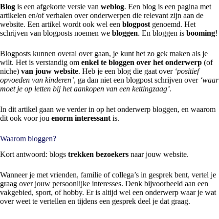
Blog
is een afgekorte versie van
weblog
. Een blog is een pagina met
artikelen en/of verhalen over onderwerpen die relevant zijn aan de
website. Een artikel wordt ook wel een
blogpost
genoemd. Het
schrijven van blogposts noemen we
bloggen
. En bloggen is
booming
!
Blogposts kunnen overal over gaan, je kunt het zo gek maken als je
wilt. Het is verstandig om
enkel te bloggen over het onderwerp
(of
niche)
van jouw website
. Heb je een blog die gaat over
‘positief
opvoeden van kinderen’
, ga dan niet een blogpost schrijven over
‘waar
moet je op letten bij het aankopen van een kettingzaag’
.
In dit artikel gaan we verder in op het onderwerp bloggen, en waarom
dit ook voor jou
enorm interessant
is.
Waarom bloggen?
Kort antwoord: blogs
trekken bezoekers
naar jouw website.
Wanneer je met vrienden, familie of collega’s in gesprek bent, vertel je
graag over jouw persoonlijke interesses. Denk bijvoorbeeld aan een
vakgebied, sport, of hobby. Er is altijd wel een onderwerp waar je wat
over weet te vertellen en tijdens een gesprek deel je dat graag.